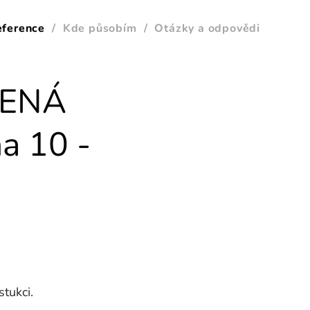
eference
Kde působím
Otázky a odpovědi
ŠENÁ
 10 -
tukci.