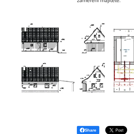
zaměření majitele.
Share