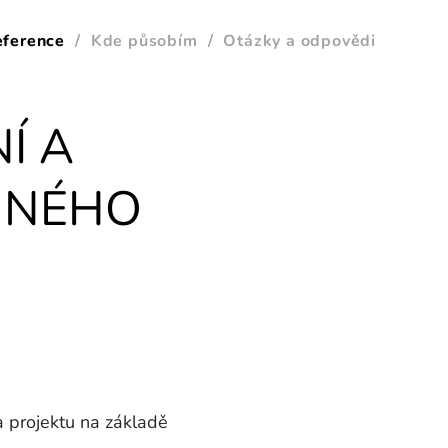
eference
Kde působím
Otázky a odpovědi
Í A
NNÉHO
rojektu na základě