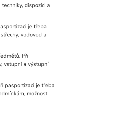
techniky, dispozici a
asportizaci je třeba
a střechy, vodovod a
ředmětů. Při
y, vstupní a výstupní
i pasportizaci je třeba
 podmínkám, možnost