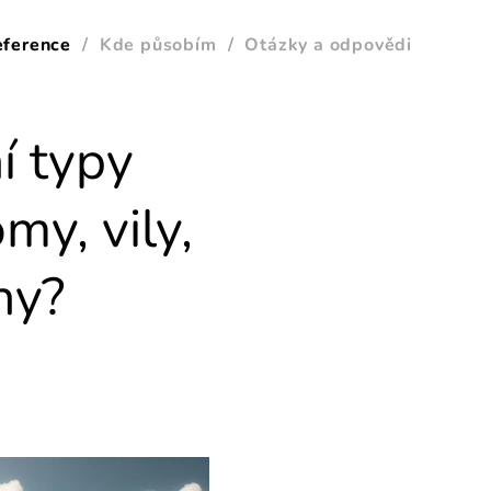
eference
Kde působím
Otázky a odpovědi
í typy
my, vily,
ny?