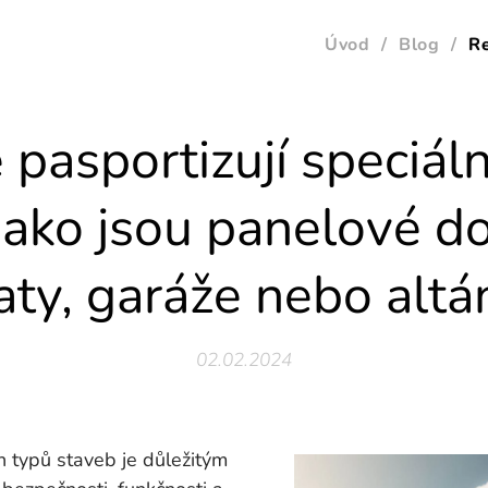
Úvod
Blog
R
e pasportizují speciáln
jako jsou panelové do
aty, garáže nebo altá
02.02.2024
h typů staveb je důležitým