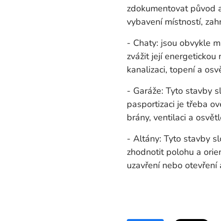
zdokumentovat původ a s
vybavení místností, zahr
- Chaty: jsou obvykle ma
zvážit její energetickou
kanalizaci, topení a osv
- Garáže: Tyto stavby s
pasportizaci je třeba ov
brány, ventilaci a osvět
- Altány: Tyto stavby s
zhodnotit polohu a orie
uzavření nebo otevření