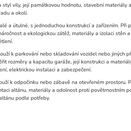
tyl vily, její památkovou hodnotu, stavební materiály a 
adu a okolí.
lé a útulné, s jednoduchou konstrukcí a zařízením. Při p
 náročnost a ekologickou zátěž, materiály a izolaci stěn 
ětlení.
louží k parkování nebo skladování vozidel nebo jiných p
ěřit rozměry a kapacitu garáže, její konstrukci a materiál
lení, elektrickou instalaci a zabezpečení.
louží k odpočinku nebo zábavě na otevřeném prostoru. Př
ntaci altánu, materiály a odolnost proti povětrnostním
 altánu podle potřeby.