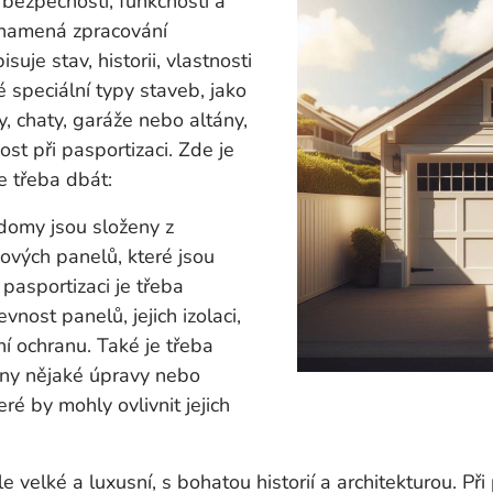
h bezpečnosti, funkčnosti a
 znamená zpracování
uje stav, historii, vlastnosti
 speciální typy staveb, jako
y, chaty, garáže nebo altány,
ost při pasportizaci. Zde je
e třeba dbát:
domy jsou složeny z
ových panelů, které jsou
pasportizaci je třeba
vnost panelů, jejich izolaci,
í ochranu. Také je třeba
deny nějaké úpravy nebo
ré by mohly ovlivnit jejich
e velké a luxusní, s bohatou historií a architekturou. Při