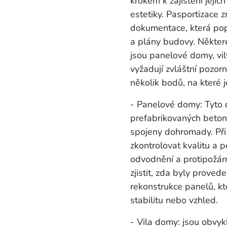
krokem k zajištění jejic
estetiky. Pasportizace
dokumentace, která popis
a plány budovy. Některé
jsou panelové domy, vil
vyžadují zvláštní pozorn
několik bodů, na které j
- Panelové domy: Tyto 
prefabrikovaných beton
spojeny dohromady. Při 
zkontrolovat kvalitu a pe
odvodnění a protipožárn
zjistit, zda byly prove
rekonstrukce panelů, kte
stabilitu nebo vzhled.
- Vila domy: jsou obvykl